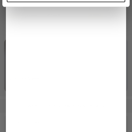
Long-sleeved T-
Wide-leg trousers
Leather belt
shirt
in Swiss cotton jersey
with pleats
with prong buckle
€99.95
€269.95
€99.95
€169.95
€229.95
Ultrafine Merino
More info
Women
Clothing
Sweaters & Cardigans
/
/
Receive our newsletter