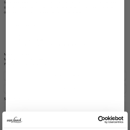
turtleneck provides warmth and style. Crafted from ultrafine Merino wool, this
sweater is exceptionally soft and comfortable on the skin. Ideal for various
occasions, it is a versatile addition to any wardrobe.
Slim-fit cut
Modern classic style
Full turtleneck
Long sleeves
Ultrafine Merino wool
Our model is 1.76 m (5 ft 9 in) tall and wears size S.
Model:
vL-Sabea-XX
Material:
100% VirginWool
Product number:
09.9902..S00173.075.L
Care for this product
Payment, Shipping & Returns
Similar articles