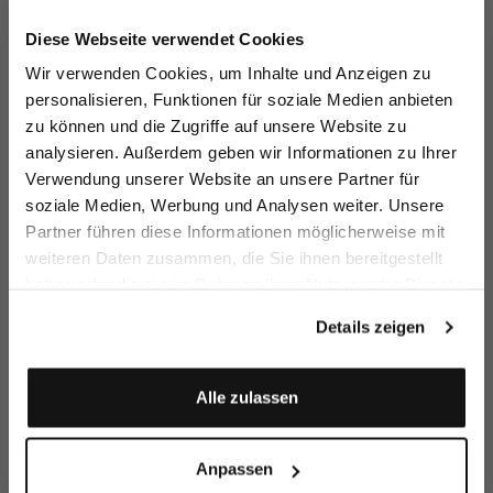
Jetzt 15€ sparen!
Diese Webseite verwendet Cookies
Melden Sie sich zu unserem Newsletter an und
Wir verwenden Cookies, um Inhalte und Anzeigen zu
sparen Sie 15€ auf Ihre Bestellung!
personalisieren, Funktionen für soziale Medien anbieten
zu können und die Zugriffe auf unsere Website zu
Turtleneck
Oversized V-Neck
Oversized
Ov
Email
sweater
Turtleneck
analysieren. Außerdem geben wir Informationen zu Ihrer
in Ultrafine Merino Wool
in ultrafine merino
in Merino Wool
Verwendung unserer Website an unsere Partner für
€159.95
€249.95
€249.95
€
€199.95
€299.95
€299.95
soziale Medien, Werbung und Analysen weiter. Unsere
Vorname
Nachname
Partner führen diese Informationen möglicherweise mit
Buy together with
weiteren Daten zusammen, die Sie ihnen bereitgestellt
haben oder die sie im Rahmen Ihrer Nutzung der Dienste
Geburtstag
gesammelt haben.
Details zeigen
Anmelden
Alle zulassen
Anpassen