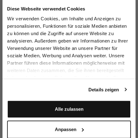
Jetzt 15€ sparen!
Diese Webseite verwendet Cookies
Melden Sie sich zu unserem Newsletter an und
Wir verwenden Cookies, um Inhalte und Anzeigen zu
sparen Sie 15€ auf Ihre Bestellung!
personalisieren, Funktionen für soziale Medien anbieten
zu können und die Zugriffe auf unsere Website zu
Email
Suppliers
analysieren. Außerdem geben wir Informationen zu Ihrer
Verwendung unserer Website an unsere Partner für
Discover
soziale Medien, Werbung und Analysen weiter. Unsere
Vorname
Nachname
Partner führen diese Informationen möglicherweise mit
weiteren Daten zusammen, die Sie ihnen bereitgestellt
haben oder die sie im Rahmen Ihrer Nutzung der Dienste
Geburtstag
gesammelt haben.
Details zeigen
Anmelden
Alle zulassen
Anpassen