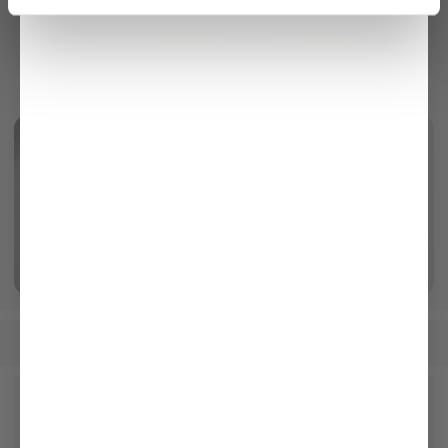
in ribbed knit with cotton and viscose
made of linen
two tone
€169.95
€149.95
€89.95
€199.95
€179.95
Ultrafine Merino
More info
Women
Clothing
Sweaters & Cardigans
/
/
Receive our newsletter