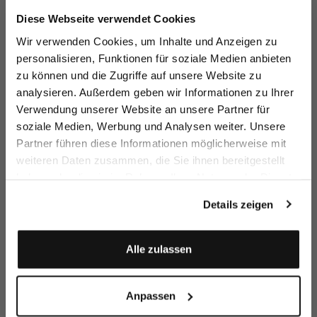
Jetzt 15€ sparen!
Diese Webseite verwendet Cookies
Melden Sie sich zu unserem Newsletter an und
Wir verwenden Cookies, um Inhalte und Anzeigen zu
sparen Sie 15€ auf Ihre Bestellung!
personalisieren, Funktionen für soziale Medien anbieten
Turtleneck
Turtleneck
Turtleneck
Tu
zu können und die Zugriffe auf unsere Website zu
Email
sweater
sweater
sweater
sw
in Ultrafine Merino Wool
in Ultrafine Merino Wool
in Ultrafine Merino Wool
analysieren. Außerdem geben wir Informationen zu Ihrer
€139.95
€159.95
€139.95
€
€169.95
€199.95
€169.95
Verwendung unserer Website an unsere Partner für
soziale Medien, Werbung und Analysen weiter. Unsere
Vorname
Nachname
Partner führen diese Informationen möglicherweise mit
Buy together with
weiteren Daten zusammen, die Sie ihnen bereitgestellt
haben oder die sie im Rahmen Ihrer Nutzung der Dienste
Geburtstag
gesammelt haben.
Details zeigen
Anmelden
Alle zulassen
Anpassen
T-shirt
Palazzo trousers
Braided Belt