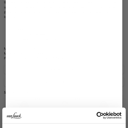
the extended back gives the design a contemporary silhouette. Crafted from
ultrafine merino wool, the knit offers a particularly soft feel and breathable
properties. A versatile piece that's ideal for relaxed everyday looks and stylish
layering.
Oversized
V-neck
Ultrafine merino wool
Our model (1.76 m) is wearing a size S
Model:
vL-Sabira-XX
Material:
100% VirginWool
Product number:
09.9702..S00223.790.XS
Care for this product
Payment, Shipping & Returns
Similar articles