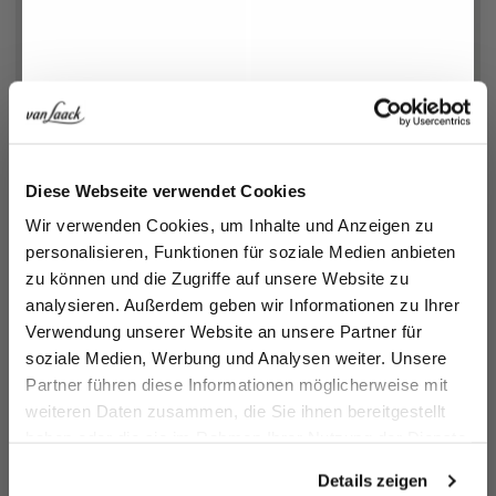
Jetzt 15€ sparen!
Bedding set of 3
Bedding set of 3
Diese Webseite verwendet Cookies
made of percale cotton with blue embroidery
made of percale cotton with white embroidery
Melden Sie sich zu unserem Newsletter an und
Wir verwenden Cookies, um Inhalte und Anzeigen zu
Add to cart
Add to cart
sparen Sie 15€ auf Ihre Bestellung!
€269.95
€269.95
personalisieren, Funktionen für soziale Medien anbieten
zu können und die Zugriffe auf unsere Website zu
Email
analysieren. Außerdem geben wir Informationen zu Ihrer
Verwendung unserer Website an unsere Partner für
soziale Medien, Werbung und Analysen weiter. Unsere
Vorname
Nachname
Partner führen diese Informationen möglicherweise mit
weiteren Daten zusammen, die Sie ihnen bereitgestellt
haben oder die sie im Rahmen Ihrer Nutzung der Dienste
Geburtstag
gesammelt haben.
Details zeigen