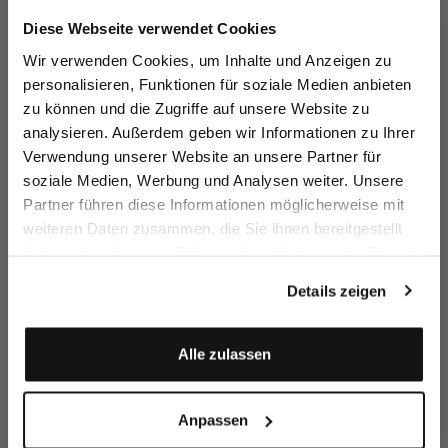
Jetzt 15€ sparen!
Diese Webseite verwendet Cookies
Melden Sie sich zu unserem Newsletter an und
Wir verwenden Cookies, um Inhalte und Anzeigen zu
sparen Sie 15€ auf Ihre Bestellung!
personalisieren, Funktionen für soziale Medien anbieten
zu können und die Zugriffe auf unsere Website zu
Email
Suppliers
analysieren. Außerdem geben wir Informationen zu Ihrer
Verwendung unserer Website an unsere Partner für
Discover
soziale Medien, Werbung und Analysen weiter. Unsere
Vorname
Nachname
Partner führen diese Informationen möglicherweise mit
weiteren Daten zusammen, die Sie ihnen bereitgestellt
haben oder die sie im Rahmen Ihrer Nutzung der Dienste
Geburtstag
gesammelt haben.
Details zeigen
Anmelden
Alle zulassen
Anpassen