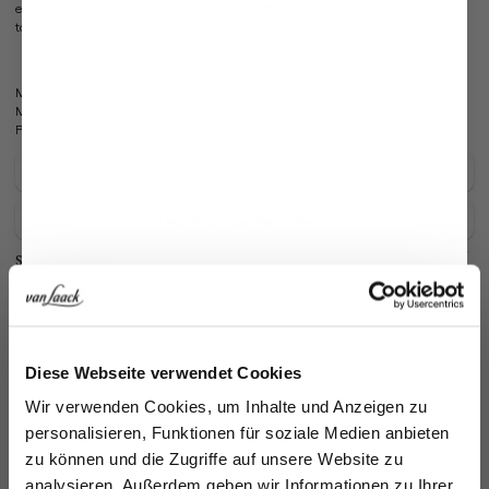
elegant silver buckle, this belt gives your outfit a classy touch and provides a
touch of elegance.
Shiny look/li>
Model:
GRETJE
Material:
100% Leather
Product number:
08.0555..ZK0147.266.85
Care for this product
Payment, Shipping & Returns
Similar articles
Jetzt 15€ sparen!
Diese Webseite verwendet Cookies
Melden Sie sich zu unserem Newsletter an und
Wir verwenden Cookies, um Inhalte und Anzeigen zu
sparen Sie 15€ auf Ihre Bestellung!
personalisieren, Funktionen für soziale Medien anbieten
zu können und die Zugriffe auf unsere Website zu
Email
analysieren. Außerdem geben wir Informationen zu Ihrer