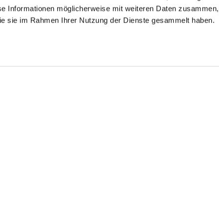
se Informationen möglicherweise mit weiteren Daten zusammen, 
 die sie im Rahmen Ihrer Nutzung der Dienste gesammelt haben.
atchwork Blouse
Shirt blouse
Loose-fit shirt
blouse
with embroidery
with gathers
with crinkle effect