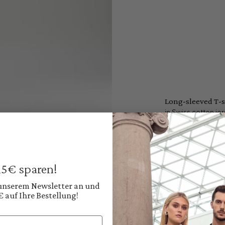
Long-sleeved T-s
in Swiss cotton je
€99.95
€169.95
Prices incl. VAT plus
Available, deliver
 15€ sparen!
Color:
Deep Black
 unserem Newsletter an und
€ auf Ihre Bestellung!