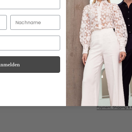
Nachname
30 Tage kostenlo
Bei Bestellung bi
Anmelden
Mother of Pearl
Information
Care for this product
Payment, Shipping & 