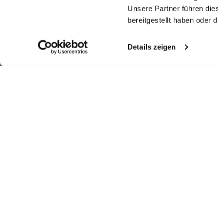
Unsere Partner führen die
bereitgestellt haben oder
Details zeigen
Similar articles
Shirt blouse
Shirt blouse
P
Stand-up collar
blouse
with heart pocket
cropped with heart pockets
made of cotton plumetis