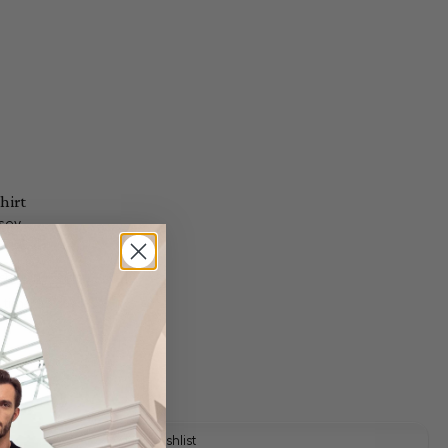
hirt
rsey
 shipping costs
y time: 1-3 days
Add to wishlist