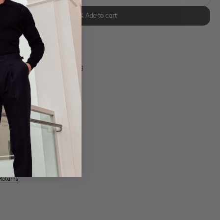
Select size & Add to cart
se Retoure
s 11:00, Versand am selben Tag
Swiss Cotton Jersey
Returns