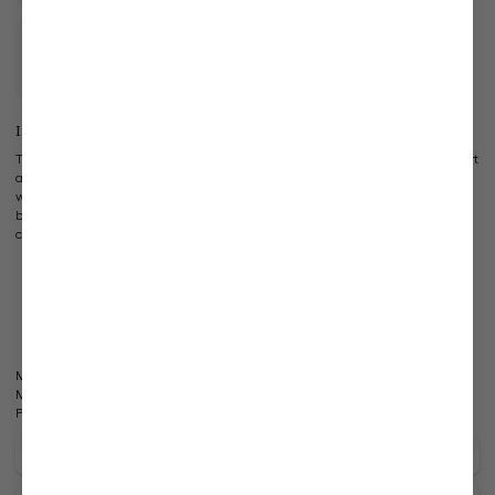
101/3-ply yarn
Information
This textured knitted polo shirt made from Air Cotton impresses with its comfort
and high-quality workmanship. The use of twisted, finely knitted cotton yarns
with a modern jacquard structure, which is also opaque, ensures exceptional
breathability and gives the shirt a particularly contemporary look. The
contrasting collar adds a subtle statement and a retro touch.
Jacquard Structure
Contrast Collar
Breathability
Opaque
Our model (1.86 m) wears size L
Model:
vL-Samero-SBF
Material:
100% Cotton
Product number:
82.8651.N6.S00380.107.XXL
Care for this product