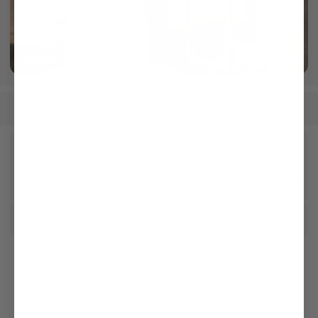
101/3-ply yarn
More info
Men
Clothing
Poloshirts
/
/
Receive our newsletter
Social
Customer service
Company
Legal & Compliance