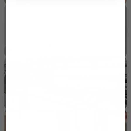
Air Cotton technology
More info
AI
16 GG Knit
More info
AI