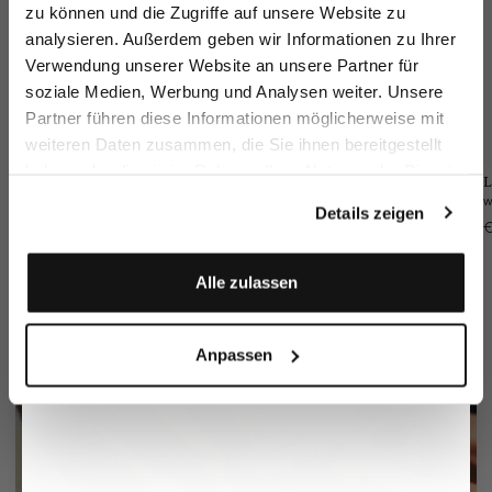
zu können und die Zugriffe auf unsere Website zu
Email
analysieren. Außerdem geben wir Informationen zu Ihrer
Verwendung unserer Website an unsere Partner für
soziale Medien, Werbung und Analysen weiter. Unsere
Vorname
Nachname
Partner führen diese Informationen möglicherweise mit
weiteren Daten zusammen, die Sie ihnen bereitgestellt
haben oder die sie im Rahmen Ihrer Nutzung der Dienste
Geburtstag
Hybrid cardigan
Shorts
Jeans
L
gesammelt haben.
with cotton
with 3D texture
with stretch and straight leg
Details zeigen
€299.95
€179.95
€249.95
€
€399.95
€229.95
Anmelden
Alle zulassen
Anpassen
Mother of pearl 3-hole button
More info