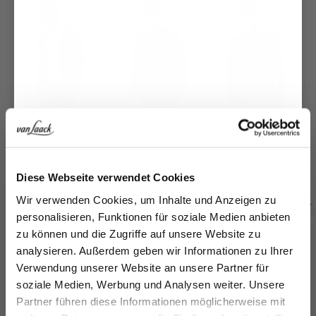
Cardigan
Knit cardigan
Knitted Tailored
Kn
Jacket
Ja
with a fine texture
with silk
in Air Cotton
in
Jetzt 15€ sparen!
€129.95
€299.95
€319.95
€3
€249.95
€369.95
€399.95
Diese Webseite verwendet Cookies
Melden Sie sich zu unserem Newsletter an und
Wir verwenden Cookies, um Inhalte und Anzeigen zu
sparen Sie 15€ auf Ihre Bestellung!
personalisieren, Funktionen für soziale Medien anbieten
Buy together with
zu können und die Zugriffe auf unsere Website zu
Email
analysieren. Außerdem geben wir Informationen zu Ihrer
Verwendung unserer Website an unsere Partner für
soziale Medien, Werbung und Analysen weiter. Unsere
Vorname
Nachname
Partner führen diese Informationen möglicherweise mit