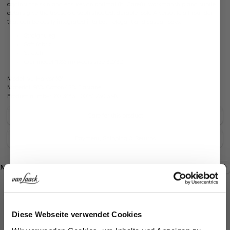
against the skin and ensures an optimal fit. Careful workmanship and subtle
details give the trousers a sophisticated, durable look. A versatile all-rounder
that can be easily integrated into both elegant and casual looks.
Straight leg
Soft fabric
Stretch
Our model (1.86 m) wears size 32/32
Model:
vL-Halvor-XX
Material:
98% Cotton/ 2% Elastane
Product number:
80.7833..J00181.730.34N
Care for this product
Payment, Shipping & Returns
Shop the look
Shop the look
More Looks
Similar articles
Jetzt 15€ sparen!
Diese Webseite verwendet Cookies
Melden Sie sich zu unserem Newsletter an und