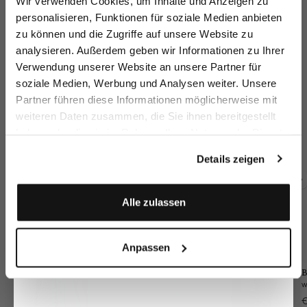
Wir verwenden Cookies, um Inhalte und Anzeigen zu
sparen Sie 15€ auf Ihre Bestellung!
personalisieren, Funktionen für soziale Medien anbieten
zu können und die Zugriffe auf unsere Website zu
Email
analysieren. Außerdem geben wir Informationen zu Ihrer
Verwendung unserer Website an unsere Partner für
soziale Medien, Werbung und Analysen weiter. Unsere
Vorname
Nachname
Partner führen diese Informationen möglicherweise mit
weiteren Daten zusammen, die Sie ihnen bereitgestellt
Slim Fit Jeans
Slim Fit Jeans
Slim Fit Jeans
Co
with stretch
with stretch
with stretch
haben oder die sie im Rahmen Ihrer Nutzung der Dienste
Geburtstag
€199.95
€199.95
€249.95
€
gesammelt haben.
Details zeigen
Buy together with
Anmelden
Alle zulassen
Anpassen
B
€