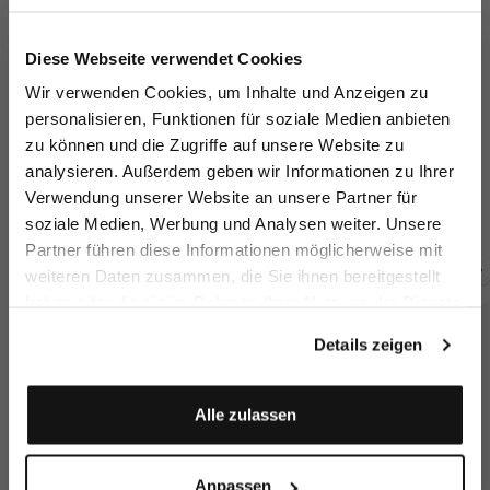
Jetzt 15€ sparen!
Diese Webseite verwendet Cookies
Melden Sie sich zu unserem Newsletter an und
Wir verwenden Cookies, um Inhalte und Anzeigen zu
sparen Sie 15€ auf Ihre Bestellung!
personalisieren, Funktionen für soziale Medien anbieten
zu können und die Zugriffe auf unsere Website zu
Email
Oversize Jersey T-
Crew Neck T-Shirt
Crew Neck T-Shirt
V-
analysieren. Außerdem geben wir Informationen zu Ihrer
Shirt
with a Chest Pocket
in Swiss Cotton Jersey
in Swiss Cotton Jersey
Verwendung unserer Website an unsere Partner für
€119.95
€109.95
€109.95
€1
soziale Medien, Werbung und Analysen weiter. Unsere
Vorname
Nachname
Partner führen diese Informationen möglicherweise mit
weiteren Daten zusammen, die Sie ihnen bereitgestellt
Buy together with
haben oder die sie im Rahmen Ihrer Nutzung der Dienste
Geburtstag
gesammelt haben.
Details zeigen
Anmelden
Alle zulassen
Anpassen