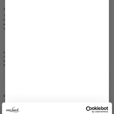
Information
T-shirt made from Swiss Cotton Jersey. The Swiss Cotton Jersey quality, made
from particularly high-quality and soft interlock jersey with natural stretch,
ensures a luxurious wearing experience. The shiny look completes the elegant
look.
Our model (1.89 m) is wearing size M
Slim Fit
Shiny look
Model:
vL-Paro-XX
Shape:
polo
Material:
100% Cotton
Product number:
20.1717.UX.180031.099.S
Care for this product
Payment, Shipping & Returns
Similar articles