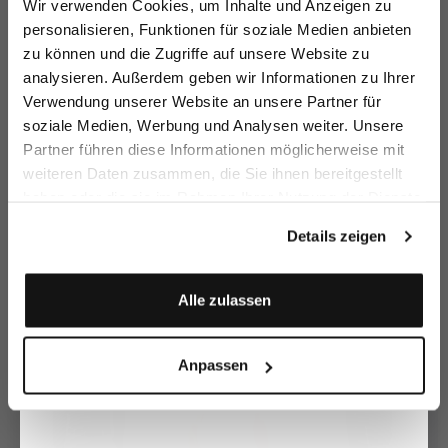
Wir verwenden Cookies, um Inhalte und Anzeigen zu
sparen Sie 15€ auf Ihre Bestellung!
personalisieren, Funktionen für soziale Medien anbieten
zu können und die Zugriffe auf unsere Website zu
Email
analysieren. Außerdem geben wir Informationen zu Ihrer
Verwendung unserer Website an unsere Partner für
soziale Medien, Werbung und Analysen weiter. Unsere
Vorname
Nachname
Partner führen diese Informationen möglicherweise mit
weiteren Daten zusammen, die Sie ihnen bereitgestellt
Boxer shorts
Boxer Shorts
Bo
Poplin boxer
shorts
haben oder die sie im Rahmen Ihrer Nutzung der Dienste
in Swiss Cotton jersey
in Fil-aFil
with micro-print
Geburtstag
gesammelt haben.
€59.95
€39.95
€3
€49.95
Details zeigen
Anmelden
Buy together with
Alle zulassen
Anpassen