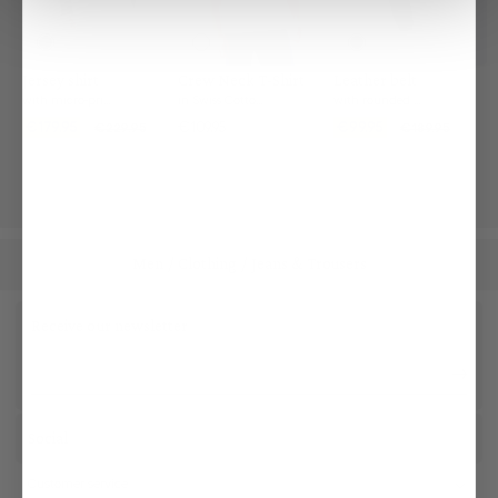
Jersey shirt
Crew Neck T-Shirt
Leather belt
with micro-print Tailor Fit
in Swiss Cotton Jersey
with rounded buckle
€179.95
€109.95
€99.95
€229.95
€189.95
Men
Clothing
Jeans & Trousers
/
/
Receive our newsletter
Social
Customer service