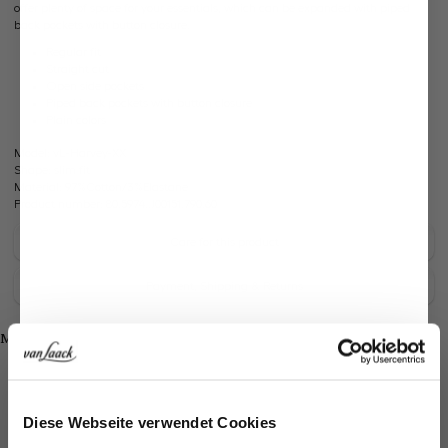
offer plenty of space for your essentials, which can be expanded with piped
back pockets with button closure.
Regular fit
Straight cut
Open side pockets
Piped back pockets with button closure
Plain colors
Model:
vL-Harvey-XX
Shape:
slim fit
Material:
97%Cotton/3%Elastane
Product number:
80.5974..J00151.790.60
Care for this product
Payment, Shipping & Returns
Shop the look
More Looks
Similar articles
Jetzt 15€ sparen!
Diese Webseite verwendet Cookies
Melden Sie sich zu unserem Newsletter an und