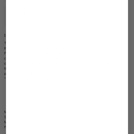
Own Manufactory
Information
The Tailor Fit shirt impresses with its formal design and elegant details. With a
Kent collar, sports cuffs and smooth placket, it is cut in a body-hugging Tailor
Fit. Perfect fit and highly exclusive cotton quality offer pleasant wearing
comfort with minimal care required. Whether weddings or parties - a elegant
companion that can be combined in many ways. The twill shirt corresponds to
the spirit of the times and fits perfectly into any business outfit. The plain
pattern makes it an absolute must-have. The Kent collar creates the exclusive
"Black Tie " character particularly underlined.
Kent collar
Fit: Tailor Fit
Iron-free
Sports cuff
Model:
vL-Ret-TFN
Shape:
tailor fit
Material:
100% Cotton
Product number:
20.2011.BQ.132241.000.38