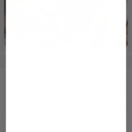
Crafted in our own Manufactory
More info
Men
Shirts
Easy Iron Shirts
/
/
Receive our newsletter
Social
Customer service
Company