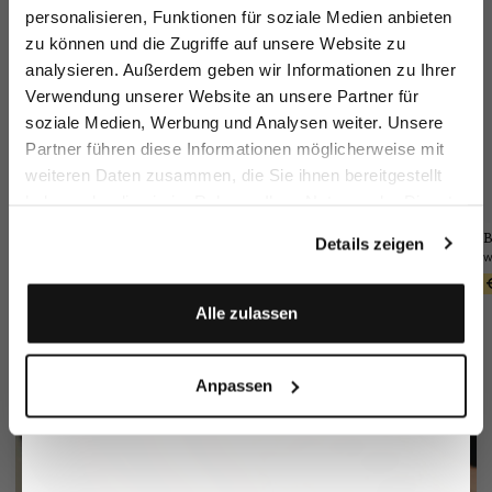
sparen Sie 15€ auf Ihre Bestellung!
personalisieren, Funktionen für soziale Medien anbieten
zu können und die Zugriffe auf unsere Website zu
Email
analysieren. Außerdem geben wir Informationen zu Ihrer
Verwendung unserer Website an unsere Partner für
soziale Medien, Werbung und Analysen weiter. Unsere
Vorname
Nachname
Partner führen diese Informationen möglicherweise mit
weiteren Daten zusammen, die Sie ihnen bereitgestellt
haben oder die sie im Rahmen Ihrer Nutzung der Dienste
Geburtstag
gesammelt haben.
Jacket
Wool Trousers
Pocket square
B
Details zeigen
in technical mesh
Slim Fit
in silk with contrasting frame and logo
€399.95
€249.95
€49.95
€79.95
Anmelden
Alle zulassen
Anpassen