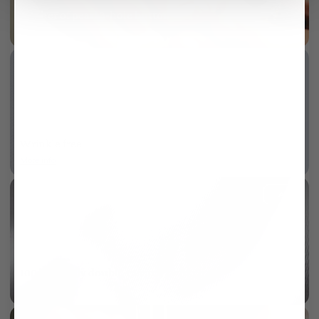
Mother of pearl 3-hole button
More info
Wrinkle free
More info
AI
100/2 two ply double twisted twill
More info