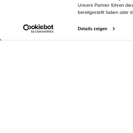
Unsere Partner führen die
bereitgestellt haben oder
Details zeigen
Similar articles
Twill Shirt
Twill shirt
Wrinkle free Shirt
Sh
with structure Tailor Fit
with shark collar
with shark collar