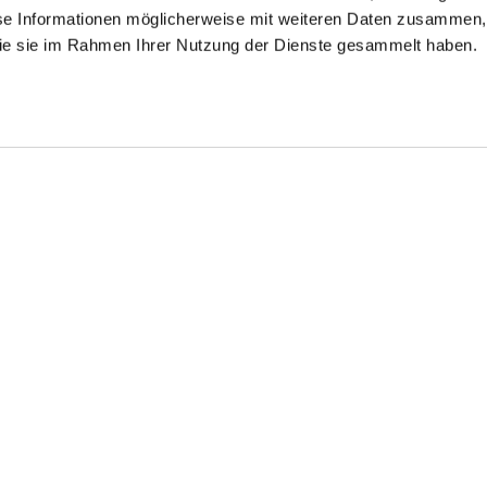
se Informationen möglicherweise mit weiteren Daten zusammen, 
 die sie im Rahmen Ihrer Nutzung der Dienste gesammelt haben.
irt
Double Cuff Shirt
Wrinkle free twill
shirt
in Wrinkle Free Fine-Twill Tailor Fit
in Wrinkle-Free Fine-Twill
with double cuffs