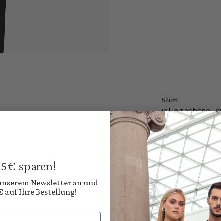
Shirt
in Herringbone Twill
€189.95
Prices incl. VAT plus
Available, deliver
 15€ sparen!
Color:
Classic White
 unserem Newsletter an und
€ auf Ihre Bestellung!