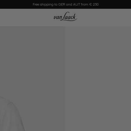
Free shipping to GER and AUT from € 250