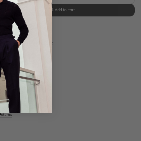
Select size & Add to cart
se Retoure
s 11:00, Versand am selben Tag
Own Manufactory
Returns