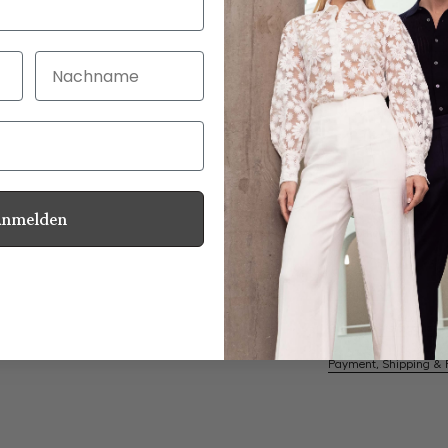
Nachname
30 Tage kostenlo
Bei Bestellung bi
Anmelden
Mother of Pearl
Information
Care for this product
Payment, Shipping & 