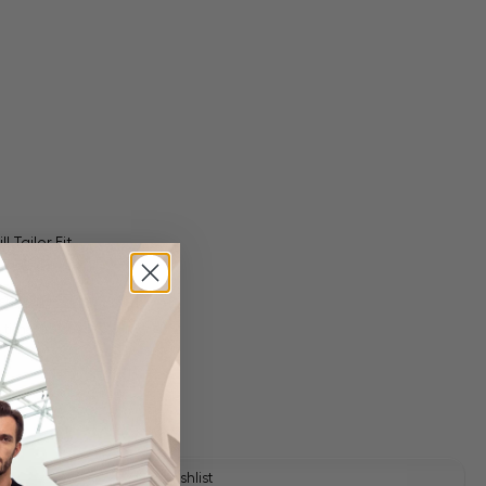
 Tailor Fit
 shipping costs
y time: 1-3 days
Add to wishlist