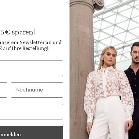
V-neck
with cashmere an
€239.95
€249.95
Prices incl. VAT plus
 15€ sparen!
Available, deliver
 unserem Newsletter an und
€ auf Ihre Bestellung!
Color:
Warm Sand Beige
Shop
Nachname
30 Tage kostenlo
Bei Bestellung bi
Anmelden