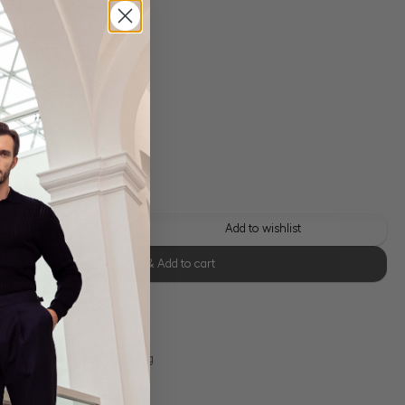
d cotton
 shipping costs
y time: 1-3 days
 this look
Add to wishlist
Select size & Add to cart
se Retoure
s 11:00, Versand am selben Tag