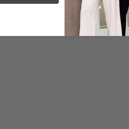
Information
Care for this product
Payment, Shipping & 