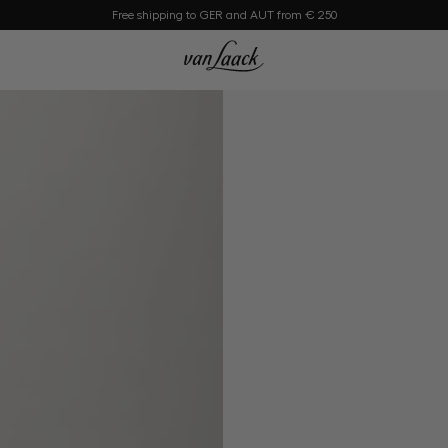
Free shipping to GER and AUT from € 250