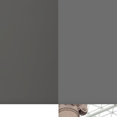
Crew neck
with cable knit a