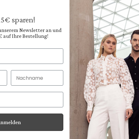
€299.95
€399.95
Prices incl. VAT plus
 15€ sparen!
Available, deliver
 unserem Newsletter an und
€ auf Ihre Bestellung!
Color:
Creamy Off-White
Nachname
30 Tage kostenlo
Bei Bestellung bi
Anmelden
Information