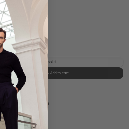
 shipping costs
y time: 1-3 days
Add to wishlist
Select size & Add to cart
se Retoure
s 11:00, Versand am selben Tag