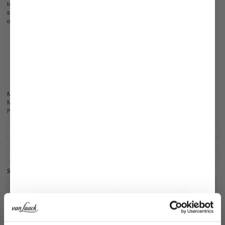
turtleneck provides warmth and style. Crafted from ultrafine Merino wool, this
sweater is exceptionally soft and comfortable on the skin. Ideal for various
occasions, it is a versatile addition to any wardrobe.
Slim-fit cut
Modern classic style
Full turtleneck
Long sleeves
Ultrafine Merino wool
Our model is 1.76 m (5 ft 9 in) tall and wears size S.
Model:
vL-Sabea-XX
Material:
100% VirginWool
Product number:
09.9902..S00173.590.XL
Care for this product
Payment, Shipping & Returns
Similar articles