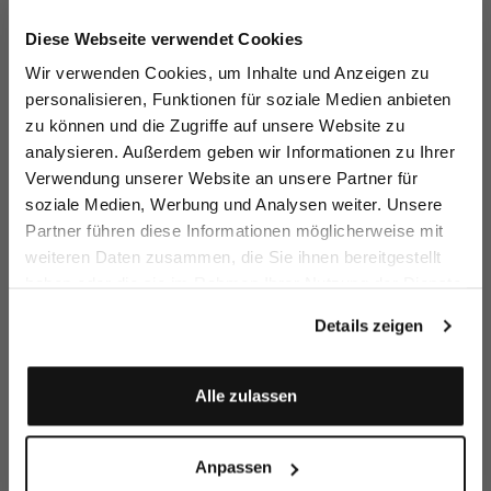
Jetzt 15€ sparen!
Diese Webseite verwendet Cookies
Melden Sie sich zu unserem Newsletter an und
Wir verwenden Cookies, um Inhalte und Anzeigen zu
sparen Sie 15€ auf Ihre Bestellung!
personalisieren, Funktionen für soziale Medien anbieten
zu können und die Zugriffe auf unsere Website zu
Turtleneck
Oversized V-Neck
Oversized
Ov
Email
sweater
Turtleneck
analysieren. Außerdem geben wir Informationen zu Ihrer
in Ultrafine Merino Wool
in ultrafine merino
in Merino Wool
Verwendung unserer Website an unsere Partner für
€159.95
€249.95
€249.95
€
€199.95
€299.95
€299.95
soziale Medien, Werbung und Analysen weiter. Unsere
Vorname
Nachname
Partner führen diese Informationen möglicherweise mit
Buy together with
weiteren Daten zusammen, die Sie ihnen bereitgestellt
haben oder die sie im Rahmen Ihrer Nutzung der Dienste
Geburtstag
gesammelt haben.
Details zeigen
Anmelden
Alle zulassen
Anpassen