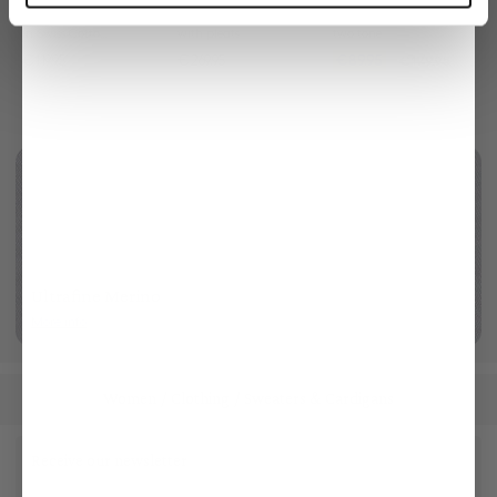
T-Shirt
Wide-leg trousers
Braided Belt
in Swiss Cotton Jersey
with pleats
two tone
€119.95
€269.95
€89.95
€179.95
Ultrafine Merino
More info
Women
Clothing
Sweaters & Cardigans
/
/
Receive our newsletter