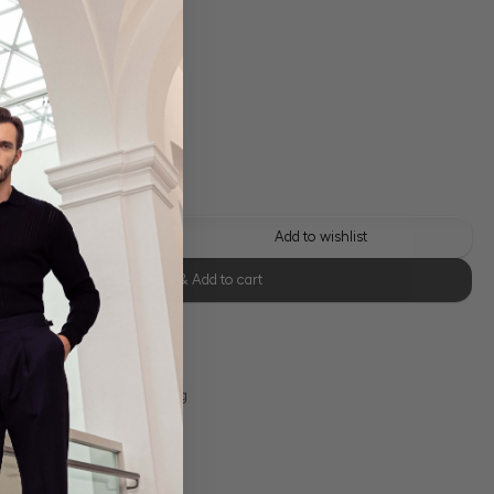
 shipping costs
y time: 1-3 days
 this look
Add to wishlist
Select size & Add to cart
se Retoure
s 11:00, Versand am selben Tag