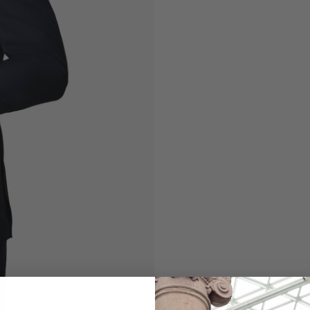
Suit Jacket
in wool