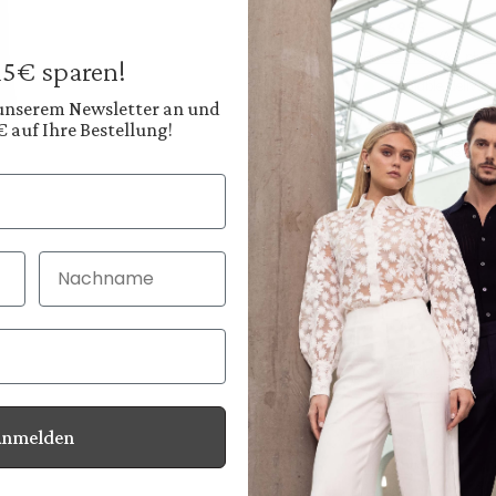
€469.95
Prices incl. VAT plus
 15€ sparen!
Available, deliver
 unserem Newsletter an und
€ auf Ihre Bestellung!
Color:
Deep Navy Blue
Shop
Nachname
30 Tage kostenlo
Bei Bestellung bi
Anmelden
Information