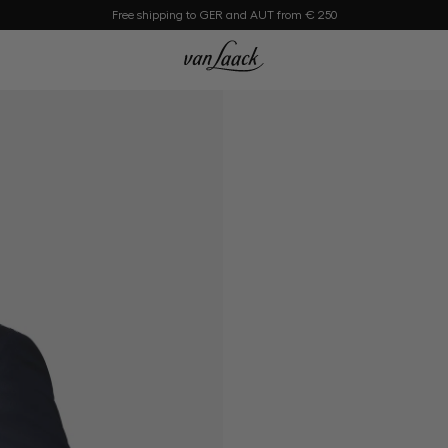
Free shipping to GER and AUT from € 250