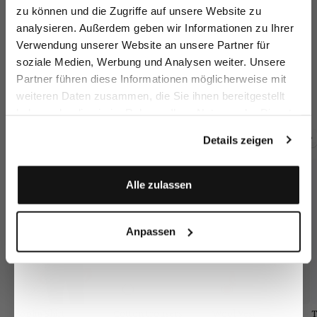
zu können und die Zugriffe auf unsere Website zu
Email
analysieren. Außerdem geben wir Informationen zu Ihrer
Verwendung unserer Website an unsere Partner für
soziale Medien, Werbung und Analysen weiter. Unsere
Vorname
Nachname
Wool jacket
Virgin wool jacket
Wo
Virgin wool jacket
Partner führen diese Informationen möglicherweise mit
double-breasted
with peaked lapels
do
with peaked lapels
weiteren Daten zusammen, die Sie ihnen bereitgestellt
€549.95
€499.95
€5
€499.95
haben oder die sie im Rahmen Ihrer Nutzung der Dienste
Geburtstag
gesammelt haben.
Details zeigen
Buy together with
Anmelden
Alle zulassen
Anpassen
Poplin Shirt
Cotton trousers
Wool Vest
T