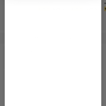
with shark collar Slim Fit
with straight leg
with Flannel look
€149.95
€199.95
€199.95
€299.95
€299.95
Men
Clothing
Blazers
/
/
Receive our newsletter
Social
Customer service
Company
Legal & Compliance