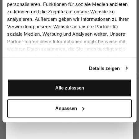
sparen Sie 15€ auf Ihre Bestellung!
personalisieren, Funktionen für soziale Medien anbieten
zu können und die Zugriffe auf unsere Website zu
Email
analysieren. Außerdem geben wir Informationen zu Ihrer
Verwendung unserer Website an unsere Partner für
soziale Medien, Werbung und Analysen weiter. Unsere
Vorname
Nachname
Partner führen diese Informationen möglicherweise mit
Virgin wool jacket
Wool jacket
Su
Virgin wool jacket
weiteren Daten zusammen, die Sie ihnen bereitgestellt
with peaked lapels
double-breasted
with peaked lapels
haben oder die sie im Rahmen Ihrer Nutzung der Dienste
Geburtstag
€499.95
€549.95
€
€499.95
gesammelt haben.
Details zeigen
Buy together with
Anmelden
Alle zulassen
Anpassen