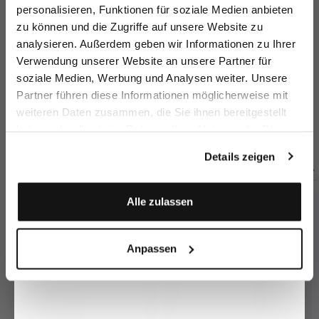
sparen Sie 15€ auf Ihre Bestellung!
personalisieren, Funktionen für soziale Medien anbieten
zu können und die Zugriffe auf unsere Website zu
Email
analysieren. Außerdem geben wir Informationen zu Ihrer
Verwendung unserer Website an unsere Partner für
soziale Medien, Werbung und Analysen weiter. Unsere
Vorname
Nachname
Partner führen diese Informationen möglicherweise mit
Virgin wool jacket
Wool jacket
Su
Virgin wool jacket
weiteren Daten zusammen, die Sie ihnen bereitgestellt
with peaked lapels
double-breasted
with peaked lapels
haben oder die sie im Rahmen Ihrer Nutzung der Dienste
Geburtstag
€499.95
€549.95
€
€499.95
gesammelt haben.
Details zeigen
Buy together with
Anmelden
Alle zulassen
Anpassen