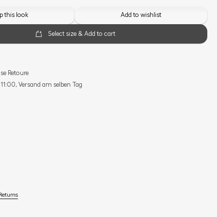
 this look
Add to wishlist
Select size & Add to cart
se Retoure
s 11:00, Versand am selben Tag
Returns