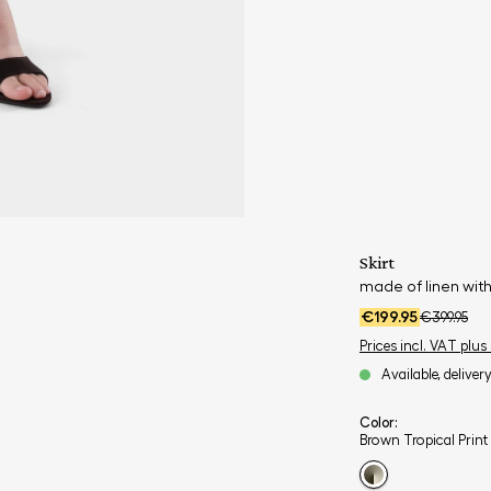
Skirt
made of linen with
€199.95
€399.95
Prices incl. VAT plus
Available, deliver
Color:
Brown Tropical Print