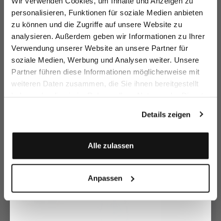
Wir verwenden Cookies, um Inhalte und Anzeigen zu
sparen Sie 15€ auf Ihre Bestellung!
personalisieren, Funktionen für soziale Medien anbieten
zu können und die Zugriffe auf unsere Website zu
Email
analysieren. Außerdem geben wir Informationen zu Ihrer
Verwendung unserer Website an unsere Partner für
soziale Medien, Werbung und Analysen weiter. Unsere
Vorname
Nachname
Partner führen diese Informationen möglicherweise mit
weiteren Daten zusammen, die Sie ihnen bereitgestellt
Midi skirt
Pl
Flared midi skirt
Midi skirt
with jacquard print
with slit pockets
with tone-on-tone embroidery
haben oder die sie im Rahmen Ihrer Nutzung der Dienste
Geburtstag
€199.95
€
€279.95
€199.95
€299.95
€399.95
€399.95
gesammelt haben.
Details zeigen
Buy together with
Anmelden
Alle zulassen
Anpassen