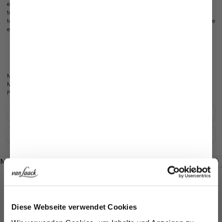
emphasizes the figure and ensures a perfect fit. The characteristic bouclé
texture gives the skirt a special feel and a high-quality look. Versatile and easy
to style – ideal for stylish city, business, or smart-casual looks with a fashionable
edge.
Slim fit
Bouclé knit
Our model (1.76 m) wears size S.
Model:
vL-Sabari-XX
Material:
70%Cotton/30%Polyamide
Product number:
09.9963..S00369.795.S
Care for this product
Payment, Shipping & Returns
Shop the look
Shop the look
More Looks
Similar articles
Jetzt 15€ sparen!
Diese Webseite verwendet Cookies
Melden Sie sich zu unserem Newsletter an und