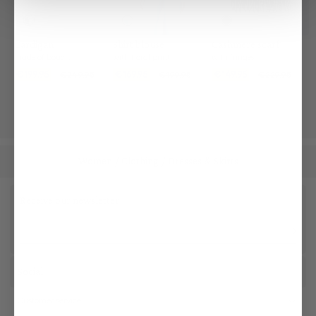
Cashmere scarf
Cardigan
Shirt blouse
with fringes
made of bouclé knit
with floral print
€149.95
€199.95
€169.95
€229.95
€249.95
€199.95
Women
Clothing
Dresses & Skirts
/
/
Receive our newsletter
Social
Customer service