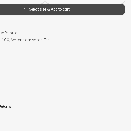
Select size & Add to cart
se Retoure
s 11:00, Versand am selben Tag
Returns