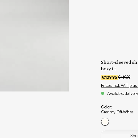
Short-sleeved shi
boxy fit
€129.95
€169.95
Prices incl. VAT plus
Available, deliver
Color:
Creamy Off-White
Shop