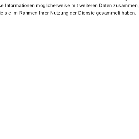
se Informationen möglicherweise mit weiteren Daten zusammen, 
 die sie im Rahmen Ihrer Nutzung der Dienste gesammelt haben.
ort-Sleeve
Short-sleeved shirt
Short-sleeved
wling Shirt
bowling shirt
th 3D Texture
with lapel collar and geometric print
with 3-D texture