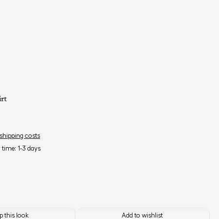
rt
 shipping costs
y time: 1-3 days
 this look
Add to wishlist