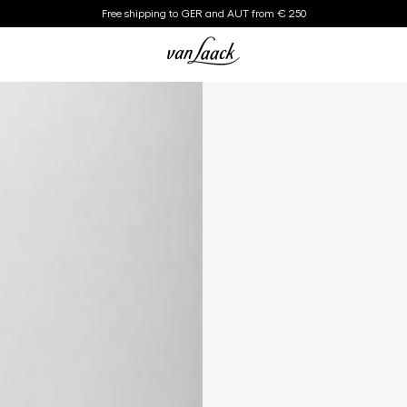
Free shipping to GER and AUT from € 250