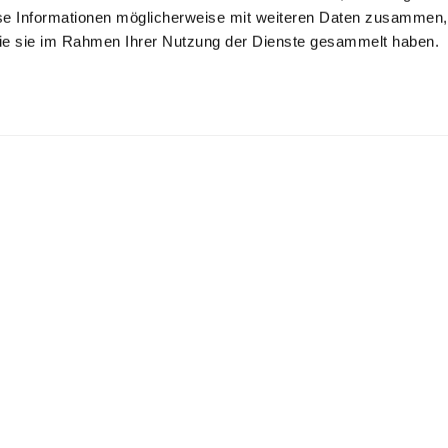
se Informationen möglicherweise mit weiteren Daten zusammen, 
 die sie im Rahmen Ihrer Nutzung der Dienste gesammelt haben.
rsey shirt
Checked Oxford
Jersey Shirt
shirt
with piqué structure tailor fit
with shark collar
Swiss Cotton Slim Fit