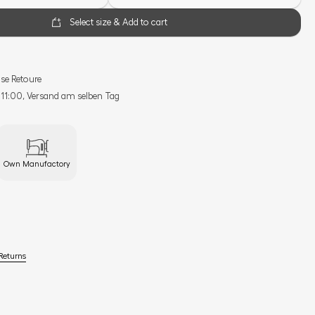
Select size & Add to cart
se Retoure
s 11:00, Versand am selben Tag
Own Manufactory
Returns