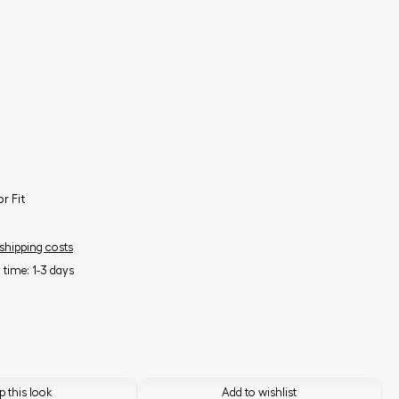
r Fit
 shipping costs
y time: 1-3 days
 this look
Add to wishlist