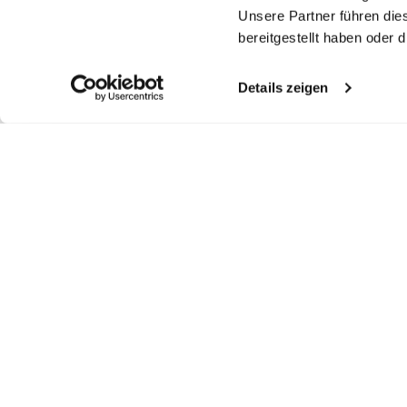
Unsere Partner führen die
bereitgestellt haben oder
Details zeigen
Similar articles
Seersucker shirt
Festive shirt
Oxford Shirt
Je
with Kent collar
with high standup-collar
with button down Tailor Fit