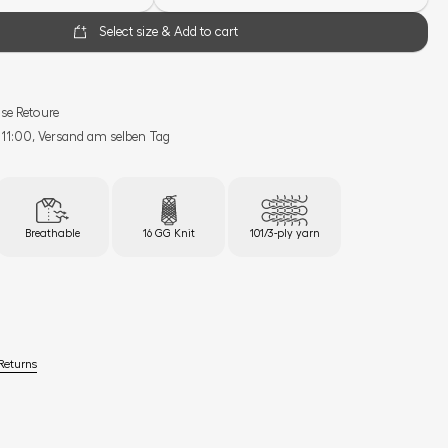
Select size & Add to cart
se Retoure
s 11:00, Versand am selben Tag
Breathable
16 GG Knit
101/3-ply yarn
Returns