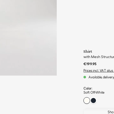
Shirt
with Mesh Structur
€199.95
Prices incl. VAT plus
Available, deliver
Color:
Soft Off-White
Shop