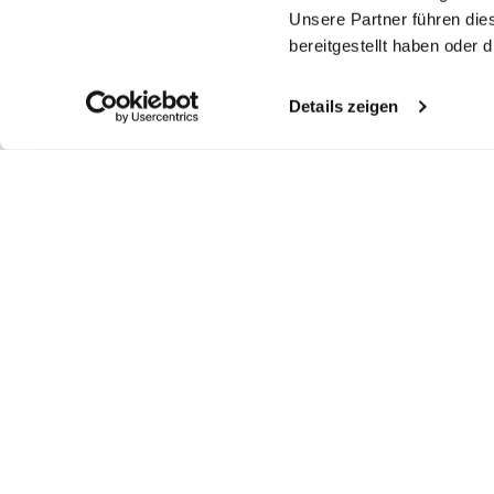
Unsere Partner führen die
bereitgestellt haben oder
Details zeigen
Similar articles
Knit shirt
Knit shirt
Knit shirt
S
with texture in Winter Cotton
with striped structure in Air Cotton
with texture in Air Cotton