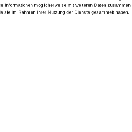
se Informationen möglicherweise mit weiteren Daten zusammen, 
 die sie im Rahmen Ihrer Nutzung der Dienste gesammelt haben.
trickhemd
Knit Shirt
Strickhemd
mit Wolle und Seide
in Ultrafine Merino
mit Wolle und Seide