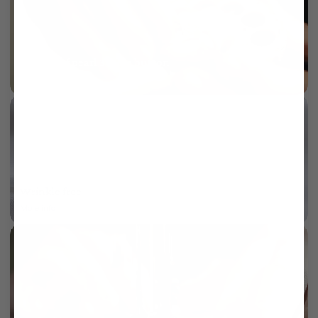
Mother of pearl 3-hole button
More info
Wrinkle free
More info