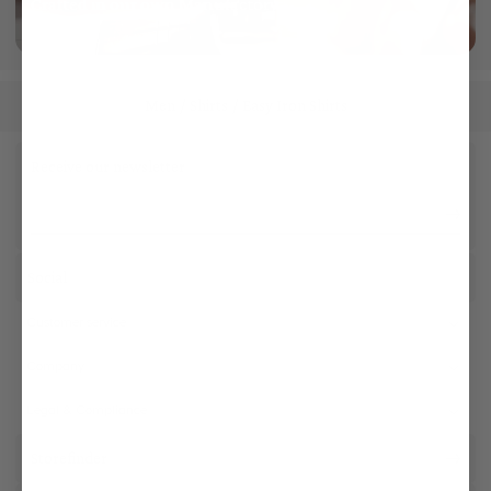
Crafted in our own Manufactory
More info
Men
Shirts
Easy Iron Shirts
/
/
Receive our newsletter
Social
Customer service
Company
Legal & Compliance
Storefinder