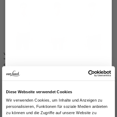
Wrinkle Free Fine-
Stand-up collar
Wrinkle free Shirt
St
Twill Shirt
shirt
sh
with kent collar
made in wrinkle free twill
with shark collar
€169.95
€169.95
€169.95
€1
Buy together with
Jetzt 15€ sparen!
Diese Webseite verwendet Cookies
Melden Sie sich zu unserem Newsletter an und
Wir verwenden Cookies, um Inhalte und Anzeigen zu
sparen Sie 15€ auf Ihre Bestellung!
personalisieren, Funktionen für soziale Medien anbieten
zu können und die Zugriffe auf unsere Website zu
Email