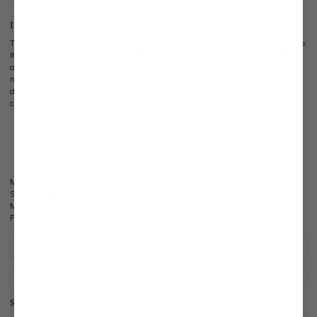
Information
This non-iron van Laack twill shirt adds a versatile must-have to your wardrobe.
It is a perfect companion that is ideal for leisure, home office, office or events
and can be worn on any occasion. The particularly high-quality woven twill is
made of high-quality cotton, comfortable to wear and very easy to grip with its
diagonal structure. In a tailor-fit cut, the business shirt offers a high level of
comfort. The shark collar and the sports cuffs add visual accents.
Shark collar
Non-iron
Fit: Tailor Fit
Sports cuff
Model:
vL-Rivara-TFN
Shape:
tailor fit
Material:
100% Cotton
Product number:
20.2020.BQ.132959.720.45
Care for this product
Payment, Shipping & Returns
Similar articles