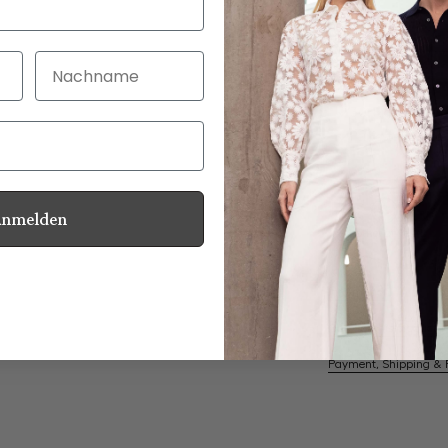
Nachname
30 Tage kostenlo
Bei Bestellung bi
Anmelden
Mother of Pearl
Information
Care for this product
Payment, Shipping & 