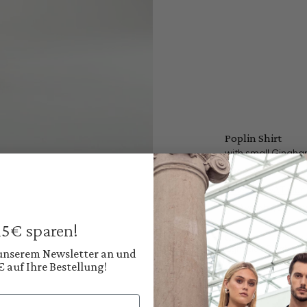
Poplin Shirt
with small Gingh
€149.95
Prices incl. VAT plus
Available, deliver
 15€ sparen!
Color:
Light Blue Gingham
 unserem Newsletter an und
€ auf Ihre Bestellung!
Shop