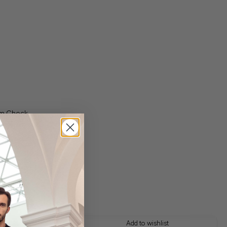
am Check
 shipping costs
y time: 1-3 days
 this look
Add to wishlist