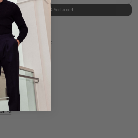
Select size & Add to cart
se Retoure
s 11:00, Versand am selben Tag
Own Manufactory
Returns