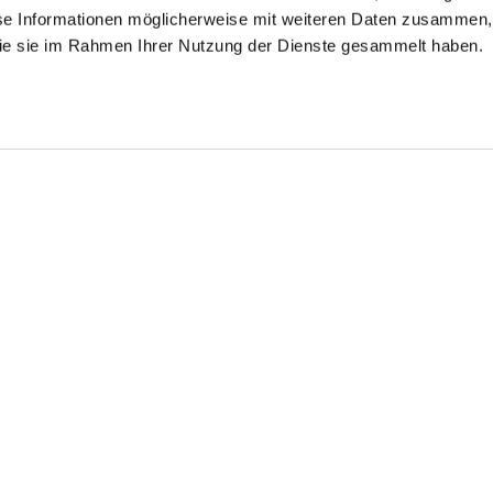
se Informationen möglicherweise mit weiteren Daten zusammen, 
 die sie im Rahmen Ihrer Nutzung der Dienste gesammelt haben.
riped shirt
Poplin shirt
Poplin shirt
made of poplin with shark collar
with shark collar
with extra-long sleeves and double cuffs