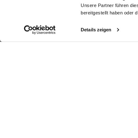
Unsere Partner führen die
bereitgestellt haben oder
Details zeigen
Similar articles
Business Shirt
Poplin shirt
Poplin shirt
St
in Thin Striped Poplin
with shark collar
with double cuffs