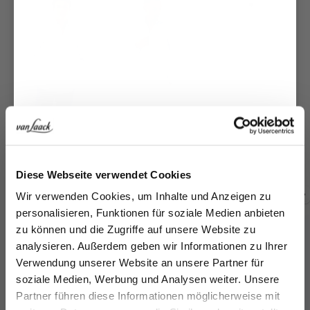
Poplin shirt
Poplin Shirt
Poplin shirt
Sh
with shark collar
with small Gingham Check
with shark collar
€139.95
€149.95
€139.95
€1
Jetzt 15€ sparen!
Diese Webseite verwendet Cookies
Melden Sie sich zu unserem Newsletter an und
Wir verwenden Cookies, um Inhalte und Anzeigen zu
sparen Sie 15€ auf Ihre Bestellung!
Buy together with
personalisieren, Funktionen für soziale Medien anbieten
zu können und die Zugriffe auf unsere Website zu
Email
analysieren. Außerdem geben wir Informationen zu Ihrer
Verwendung unserer Website an unsere Partner für
soziale Medien, Werbung und Analysen weiter. Unsere
Vorname
Nachname
Partner führen diese Informationen möglicherweise mit