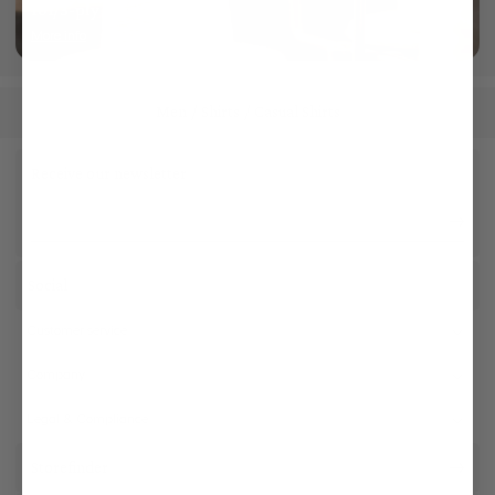
101/3-ply yarn
More info
Men
Shirts
Casual Shirts
/
/
Receive our newsletter
Social
Customer service
Company
Legal & Compliance
Storefinder