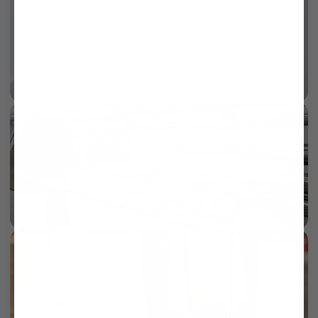
Air Cotton technology
More info
AI
16 GG Knit
More info
AI