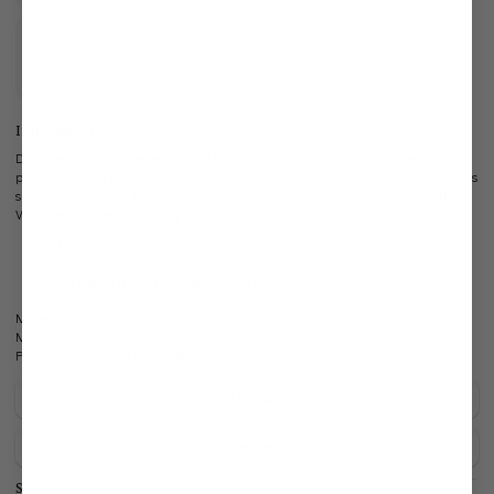
101/3-ply yarn
Information
Discover the short-sleeved knitted shirt. Made from Air Cotton, it offers a
particularly soft and breathable feel. The button placket and the collar give this
shirt a modern look. It can be ideally combined with a casual summer outfit.
Whether on a beach holiday or on a warm day in the city.
Straight fit
Button placket and collar
Our model (1.86 m) is wearing size L
Model:
vL-Safiros-XX
Material:
100% Cotton
Product number:
82.8575..S00301.120.L
Care for this product
Payment, Shipping & Returns
Similar articles