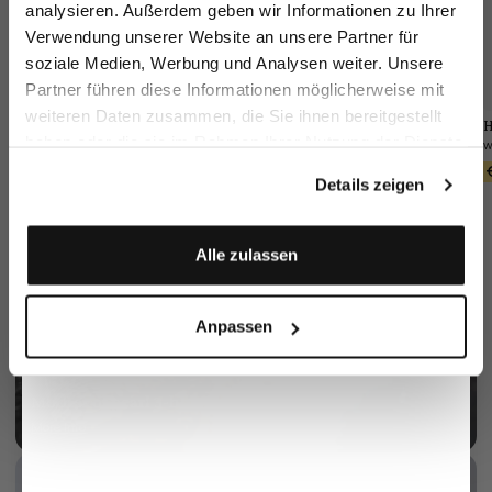
Email
analysieren. Außerdem geben wir Informationen zu Ihrer
Verwendung unserer Website an unsere Partner für
soziale Medien, Werbung und Analysen weiter. Unsere
Vorname
Nachname
Partner führen diese Informationen möglicherweise mit
weiteren Daten zusammen, die Sie ihnen bereitgestellt
Linen shorts
Chino Trousers
Knit T-shirt
H
haben oder die sie im Rahmen Ihrer Nutzung der Dienste
with herringbone
with stretch Slim Fit
with cotton and silk
w
Geburtstag
gesammelt haben.
€199.95
€249.95
€99.95
€249.95
€169.95
Details zeigen
Anmelden
Alle zulassen
Anpassen
Mother of pearl 3-hole button
More info