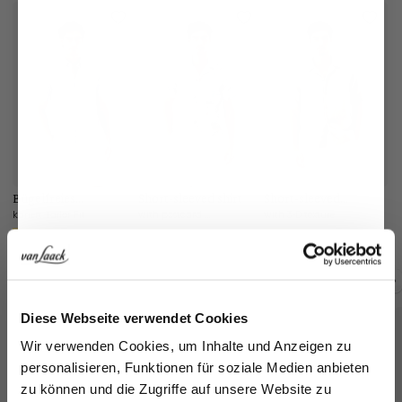
Bügelfreies
Short-sleeved shirt
Short-sleeved
Cr
Kurzarm Hemd
bowling shirt
kariert Tailor Fit
with postcard print
with 3-D texture
€129.95
€179.95
€129.95
€
€189.95
€229.95
€159.95
Buy together with
Jetzt 15€ sparen!
Diese Webseite verwendet Cookies
Melden Sie sich zu unserem Newsletter an und
Wir verwenden Cookies, um Inhalte und Anzeigen zu
sparen Sie 15€ auf Ihre Bestellung!
personalisieren, Funktionen für soziale Medien anbieten
zu können und die Zugriffe auf unsere Website zu