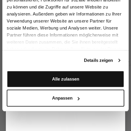
zu können und die Zugriffe auf unsere Website zu
Email
analysieren. Außerdem geben wir Informationen zu Ihrer
Verwendung unserer Website an unsere Partner für
soziale Medien, Werbung und Analysen weiter. Unsere
Vorname
Nachname
Partner führen diese Informationen möglicherweise mit
Strickhemd
Knit Shirt
Knit Shirt
Sh
mit Wolle und Seide
in Ultrafine Merino
in Ultrafine Merino
weiteren Daten zusammen, die Sie ihnen bereitgestellt
€269.95
€229.95
€229.95
€1
haben oder die sie im Rahmen Ihrer Nutzung der Dienste
Geburtstag
gesammelt haben.
Details zeigen
Buy together with
Anmelden
Alle zulassen
Anpassen