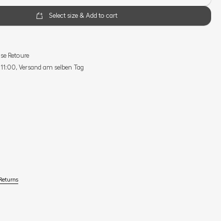
Select size & Add to cart
se Retoure
s 11:00, Versand am selben Tag
Returns