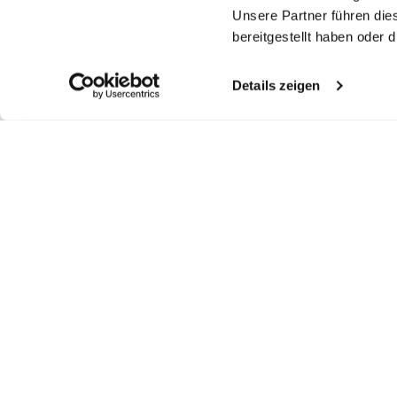
Unsere Partner führen die
bereitgestellt haben oder
Details zeigen
Similar articles
Knit shirt
Knit shirt
Shirt
Kn
in 3D-Knit
with striped structure in Air Cotton
with Mesh Structure in Air Cotton