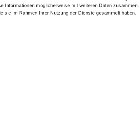
se Informationen möglicherweise mit weiteren Daten zusammen, 
 die sie im Rahmen Ihrer Nutzung der Dienste gesammelt haben.
it shirt
Strickhemd
Knit shirt
with striped structure in Air Cotton
mit Wolle und Seide
with texture in Air Cotton