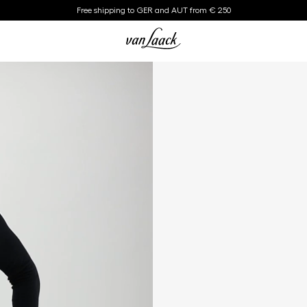
Free shipping to GER and AUT from € 250