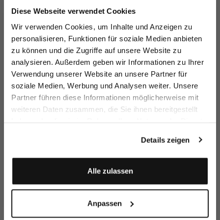
Jetzt 15€ sparen!
Diese Webseite verwendet Cookies
Melden Sie sich zu unserem Newsletter an und
Wir verwenden Cookies, um Inhalte und Anzeigen zu
sparen Sie 15€ auf Ihre Bestellung!
personalisieren, Funktionen für soziale Medien anbieten
T-Shirt
Shirt Blouse
Short-sleeved
T
zu können und die Zugriffe auf unsere Website zu
blouse
Email
in Swiss Cotton Jersey
in Natté with Short Sleeves
with ruffles
analysieren. Außerdem geben wir Informationen zu Ihrer
€119.95
€149.95
€129.95
€
€189.95
Verwendung unserer Website an unsere Partner für
soziale Medien, Werbung und Analysen weiter. Unsere
Vorname
Nachname
Partner führen diese Informationen möglicherweise mit
Buy together with
weiteren Daten zusammen, die Sie ihnen bereitgestellt
haben oder die sie im Rahmen Ihrer Nutzung der Dienste
Geburtstag
gesammelt haben.
Details zeigen
Anmelden
Alle zulassen
Anpassen
Cardigan
Knit trousers
Leather belt