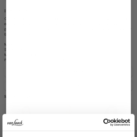
Information
Classic cotton jersey t-shirt in Modern Fit. This t-shirt impresses with its simple
and classic design as well as its outstanding quality. The material made from
particularly high-quality Swiss Cotton feels comfortable on the skin. Timelessly
beautiful and versatile.
Model:
vL-Mai-F
Shape:
modern fit
Material:
100% Cotton
Product number:
05.6386.18.180031.000.42
Care for this product
Payment, Shipping & Returns
Similar articles