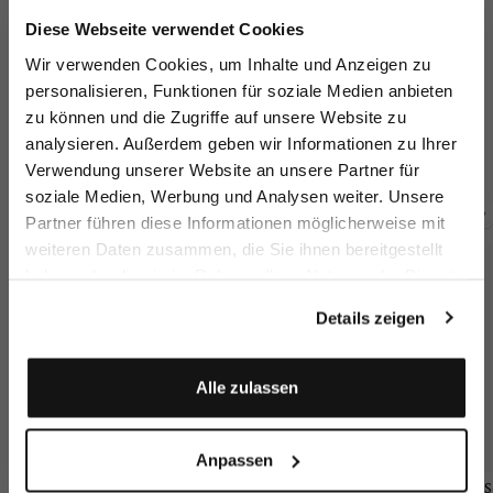
Jetzt 15€ sparen!
Diese Webseite verwendet Cookies
Melden Sie sich zu unserem Newsletter an und
Wir verwenden Cookies, um Inhalte und Anzeigen zu
sparen Sie 15€ auf Ihre Bestellung!
personalisieren, Funktionen für soziale Medien anbieten
Wide-leg trousers
Wide-leg trousers
Wide-leg trousers
St
zu können und die Zugriffe auf unsere Website zu
Email
with pleats
with pleats
with linen and viscose
wi
analysieren. Außerdem geben wir Informationen zu Ihrer
€269.95
€269.95
€199.95
€
€289.95
Verwendung unserer Website an unsere Partner für
soziale Medien, Werbung und Analysen weiter. Unsere
Vorname
Nachname
Partner führen diese Informationen möglicherweise mit
Buy together with
weiteren Daten zusammen, die Sie ihnen bereitgestellt
haben oder die sie im Rahmen Ihrer Nutzung der Dienste
Geburtstag
gesammelt haben.
Details zeigen
Anmelden
Alle zulassen
Anpassen
Blazer
Short-sleeved
Braided Belt
S