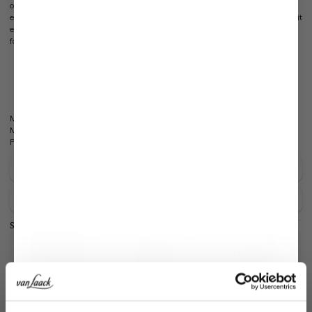
options. Crafted from ultra-fine merino wool with stretch, the pants offer
exceptional comfort, shape retention, and a luxurious feel. The high-quality knit
ensures freedom of movement and a flowing drape. A versatile piece suitable
for both relaxed casual looks and elegant combinations.
Wide leg
7/8 length
Ultra-fine merino wool
Our model (1.76 m) is wearing a size S
Model:
vL-Swalas-XX
Material:
95% VirginWool/ 5% Elastane
Product number:
09.9723..S00222.790.XS
Care for this product
Payment, Shipping & Returns
Similar articles