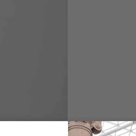
Crochet knit shir
short sleeves ma