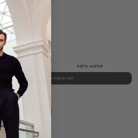
 shipping costs
y time: 1-3 days
 this look
Add to wishlist
Select size & Add to cart
se Retoure
s 11:00, Versand am selben Tag