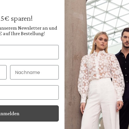
€199.95
€249.95
Prices incl. VAT plus
 15€ sparen!
Available, deliver
 unserem Newsletter an und
€ auf Ihre Bestellung!
Color:
Warm Sand Beige
Shop
Nachname
30 Tage kostenlo
Bei Bestellung bi
Anmelden
Information