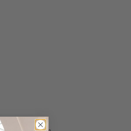
t
de of cashmere and cotton