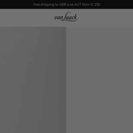
Free shipping to GER and AUT from € 250