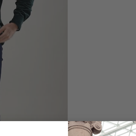
Corduroy Oversh
in soft fabric