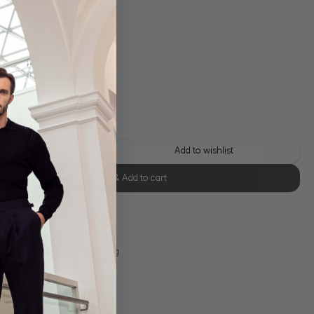
 shipping costs
y time: 1-3 days
 this look
Add to wishlist
Select size & Add to cart
se Retoure
s 11:00, Versand am selben Tag