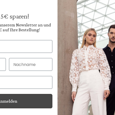
€199.95
€279.95
Prices incl. VAT plus
 15€ sparen!
Available, deliver
 unserem Newsletter an und
€ auf Ihre Bestellung!
Color:
Deep Pine Green
Shop
Nachname
30 Tage kostenlo
Bei Bestellung bi
Anmelden
Information