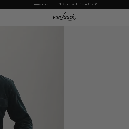
Free shipping to GER and AUT from € 250