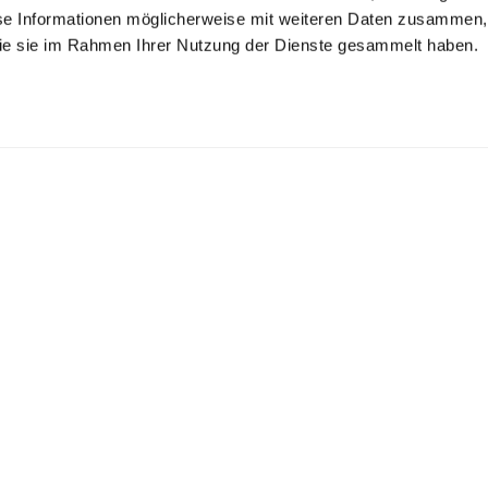
se Informationen möglicherweise mit weiteren Daten zusammen, 
 die sie im Rahmen Ihrer Nutzung der Dienste gesammelt haben.
irt with
Wrinkle Free Fine-
Wrinkle free Shirt
versible collar
Twill Shirt
de of poplin
with kent collar
with shark collar