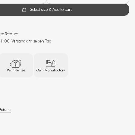
Select size & Add to cart
se Retoure
s 11:00, Versand am selben Tag
Wrinkle free
Own Manufactory
Returns