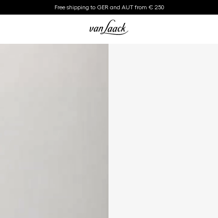
Free shipping to GER and AUT from € 250