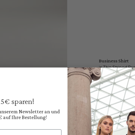
Business Shirt
in Thin Striped Pop
€149.95
Prices incl. VAT plus
Available, deliver
 15€ sparen!
Color:
Light Blue Pinstripe
 unserem Newsletter an und
€ auf Ihre Bestellung!
Shop