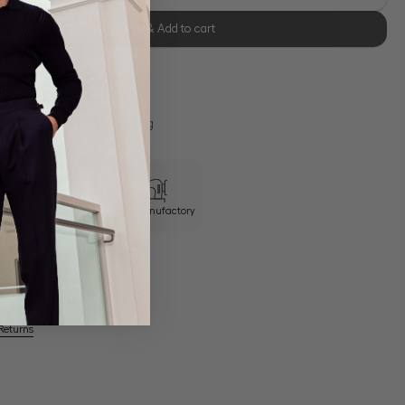
Select size & Add to cart
se Retoure
s 11:00, Versand am selben Tag
Wrinkle free
Own Manufactory
Returns