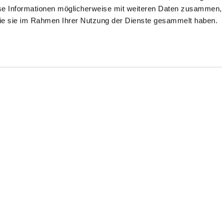
se Informationen möglicherweise mit weiteren Daten zusammen, 
 die sie im Rahmen Ihrer Nutzung der Dienste gesammelt haben.
irt
Poplin shirt
Poplin shirt
in Cotton Stretch Poplin
with double cuffs
with extra-long sleeves and double cuffs