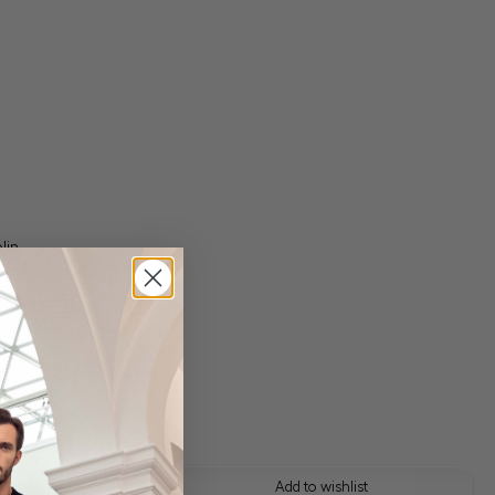
lin
 shipping costs
y time: 1-3 days
 this look
Add to wishlist