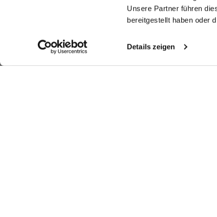
Unsere Partner führen die
bereitgestellt haben oder
Details zeigen
Similar articles
Poplin shirt
Poplin Shirt
Poplin shirt
Sh
with shark collar
with small Gingham Check
with shark collar