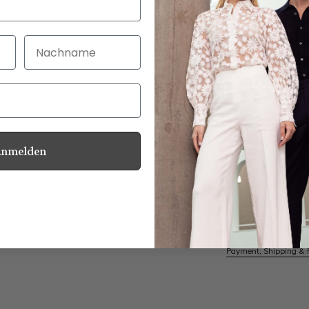
Nachname
30 Tage kostenlo
Bei Bestellung bi
Anmelden
Mother of Pearl
Information
Care for this product
Payment, Shipping & 