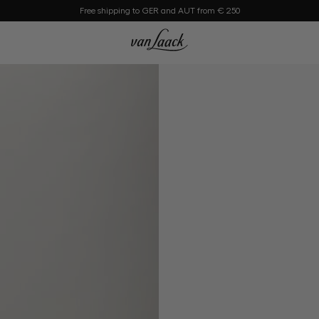
Free shipping to GER and AUT from € 250