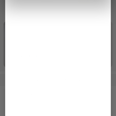
€169.95
€229.95
€90.95
€129.95
Mercerized Merino
More info
Men
Clothing
Poloshirts
/
/
Receive our newsletter