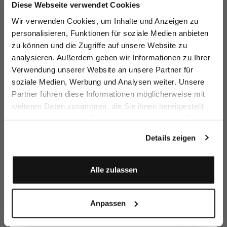
Jetzt 15€ sparen!
Diese Webseite verwendet Cookies
Melden Sie sich zu unserem Newsletter an und
Wir verwenden Cookies, um Inhalte und Anzeigen zu
sparen Sie 15€ auf Ihre Bestellung!
personalisieren, Funktionen für soziale Medien anbieten
Long-sleeved knit
Knit Polo
Longsleeve
Zi
polo shirt
Poloshirt
zu können und die Zugriffe auf unsere Website zu
with cotton and silk
longsleeve in ultrafine merino
in Swiss Cotton Jersey
Email
analysieren. Außerdem geben wir Informationen zu Ihrer
€199.95
€199.95
€179.95
€1
Verwendung unserer Website an unsere Partner für
soziale Medien, Werbung und Analysen weiter. Unsere
Vorname
Nachname
Buy together with
Partner führen diese Informationen möglicherweise mit
weiteren Daten zusammen, die Sie ihnen bereitgestellt
haben oder die sie im Rahmen Ihrer Nutzung der Dienste
Geburtstag
gesammelt haben.
Details zeigen
Anmelden
Alle zulassen
Anpassen
Crewneck sweater
Trousers
Braided Belt
in Mercerized Merino with colour detail
made of merino wool
with Leather Tips