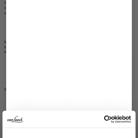
luxurious softness and a pleasant feel. The polo collar and zipper give it a
classic look, while the fine knit pattern adds to its elegance. Ideal for various
occasions, this sweater is a timeless addition to any wardrobe.
Classic polo zip sweater
Polo collar with zipper
Fine knit pattern
Model:
vL-Saido-F
Material:
100% VirginWool
Product number:
82.8521.S7.S00176.790.XXL
Care for this product
Payment, Shipping & Returns
Similar articles