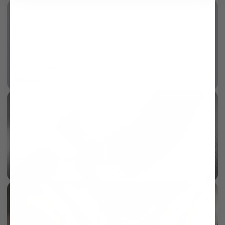
Wrinkle free
More info
AI
100/2 two ply double twisted twill
More info