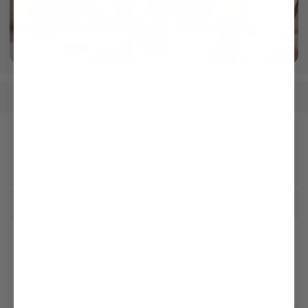
Crafted in our own Manufactory
More info
Men
Shirts
Easy Iron Shirts
/
/
Receive our newsletter
Social
Customer service
Company
Legal & Compliance