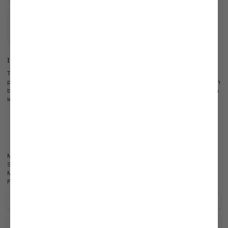
Own Manufactory
Information
This van Laack shirt expands your wardrobe with a versatile must-have. It is a
perfect companion that is ideal for leisure, home office, office or events and can
be worn on any occasion. The non-iron twill shirt in The tailored fit offers a high
level of comfort, while the Kent collar and French cuffs set visual accents.
Kent collar
Fit: Tailor Fit
Non-iron
Envelope Cuff
Model:
vL-Ret-DTFN
Shape:
tailor fit
Material:
100% Cotton
Product number:
20.2045.BQ.132241.000.40
Care for this product
Payment, Shipping & Returns