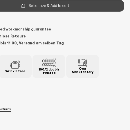
Select size & Add to cart
ded
workmanship guarantee
nlose Retoure
 bis 11:00, Versand am selben Tag
Own
100/2 double
Wrinkle free
Manufactory
twisted
Returns