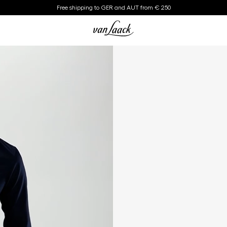
Free shipping to GER and AUT from € 250