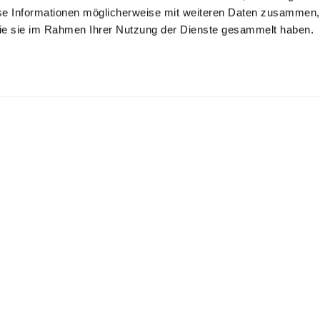
se Informationen möglicherweise mit weiteren Daten zusammen, 
 die sie im Rahmen Ihrer Nutzung der Dienste gesammelt haben.
uble Cuff Shirt
Shirt
Wrinkle Free Fine-
Twill Shirt
in Wrinkle-Free Fine-Twill
in Wrinkle Free Fine-Twill Tailor Fit
with kent collar