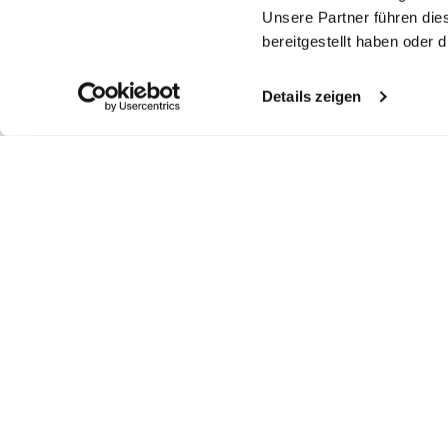
Unsere Partner führen die
bereitgestellt haben oder
Details zeigen
Similar articles
Twill Shirt
Shirt
Wrinkle free twill
Do
shirt
with structure Tailor Fit
in Wrinkle Free Fine-Twill Tailor Fit
with double cuffs