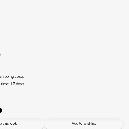
t
 shipping costs
y time: 1-3 days
 this look
Add to wishlist