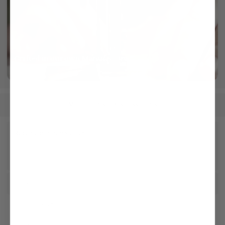
Crafted in our own Manufactory
More info
Men
Shirts
Business Shirts
/
/
Receive our newsletter
Social
Customer service
Company