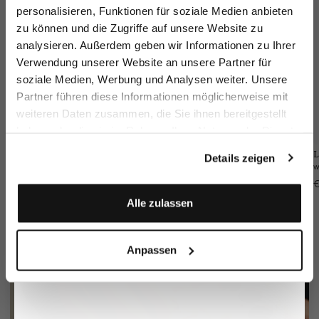
sparen Sie 15€ auf Ihre Bestellung!
personalisieren, Funktionen für soziale Medien anbieten
zu können und die Zugriffe auf unsere Website zu
Email
analysieren. Außerdem geben wir Informationen zu Ihrer
Verwendung unserer Website an unsere Partner für
soziale Medien, Werbung und Analysen weiter. Unsere
Vorname
Nachname
Partner führen diese Informationen möglicherweise mit
weiteren Daten zusammen, die Sie ihnen bereitgestellt
haben oder die sie im Rahmen Ihrer Nutzung der Dienste
Geburtstag
gesammelt haben.
Wool Jacket
Wool Trousers
Pocket square
L
Details zeigen
Slim Fit
Slim Fit
in silk with contrasting frame and logo
€549.95
€249.95
€49.95
€
€79.95
Anmelden
Alle zulassen
Anpassen