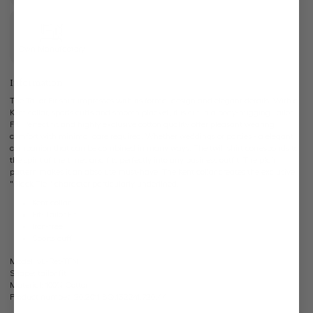
Own Manufactory
Information
The Tailor Fit shirt impresses with its formal design and elegant details. With a
Kent collar, sports cuffs and smooth placket, it is cut in a body-hugging Tailor
Fit. Perfect fit and highly exclusive cotton quality offer pleasant wearing
comfort with minimal care required. Whether weddings or parties - a elegant
companion that can be combined in many ways. The twill shirt corresponds to
the spirit of the times and fits perfectly into any business outfit. The plain
pattern makes it an absolute must-have. The Kent collar creates the exclusive
"Black Tie " character particularly underlined.
Kent collar
Fit: Tailor Fit
Iron-free
Sports cuff
Model:
vL-Ret-TFN
Shape:
tailor fit
Material:
100% Cotton
Product number:
20.2011.BQ.132241.720.44