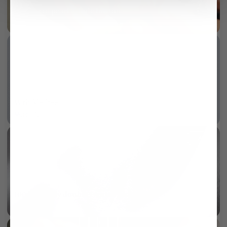
Mother of pearl 3-hole button
More info
Wrinkle free
More info
AI
100/2 two ply double twisted twill
More info