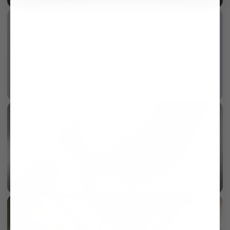
Wrinkle free
More info
AI
100/2 two ply double twisted twill
More info