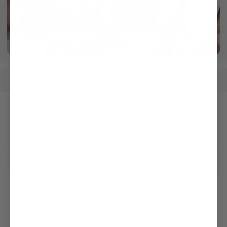
Crafted in our own Manufactory
More info
Men
Shirts
Easy Iron Shirts
/
/
Receive our newsletter
Social
Customer service
Company
Legal & Compliance