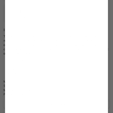
Own Manufactory
Information
This non-iron slim fit twill shirt is a versatile essential for your wardrobe. Its
masculine aesthetic and subtle waist make it the perfect companion for
occasions such as weddings or celebrations. With its plain pattern and Kent
collar, it blends in seamlessly Any business outfit. The sporty cuff gives the shirt
a contemporary touch.
Kent collar
Slim Fit
Iron-free
Sports cuff
Model:
vL-Ret-SFN
Shape:
slim fit
Material:
100% Cotton
Product number:
20.2010.BQ.132241.000.39
Care for this product