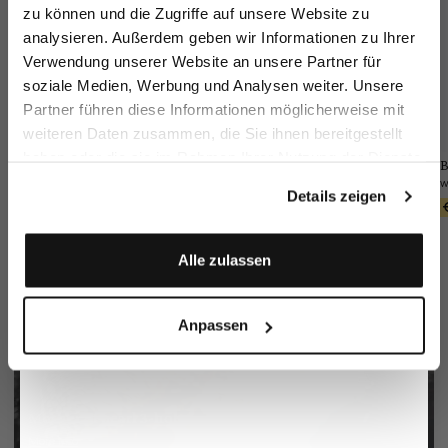
zu können und die Zugriffe auf unsere Website zu
Email
analysieren. Außerdem geben wir Informationen zu Ihrer
Verwendung unserer Website an unsere Partner für
soziale Medien, Werbung und Analysen weiter. Unsere
Vorname
Nachname
Partner führen diese Informationen möglicherweise mit
weiteren Daten zusammen, die Sie ihnen bereitgestellt
haben oder die sie im Rahmen Ihrer Nutzung der Dienste
Jacket
Wool Trousers
Pocket square
B
Geburtstag
gesammelt haben.
in technical mesh
Slim Fit
in silk with contrasting frame and logo
Details zeigen
€399.95
€249.95
€49.95
€79.95
Anmelden
Alle zulassen
Anpassen
Mother of pearl 3-hole button
More info