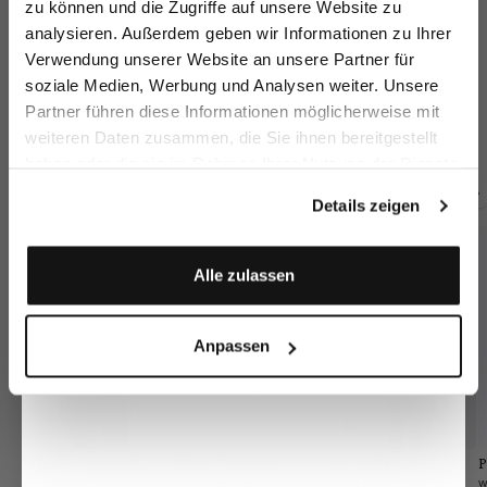
zu können und die Zugriffe auf unsere Website zu
Email
analysieren. Außerdem geben wir Informationen zu Ihrer
Verwendung unserer Website an unsere Partner für
soziale Medien, Werbung und Analysen weiter. Unsere
Suit Jacket
Knitted Tailored
Knitted Tailored
Vi
Vorname
Nachname
Partner führen diese Informationen möglicherweise mit
Jacket
Jacket
in wool
in Air Cotton
in Air Cotton
weiteren Daten zusammen, die Sie ihnen bereitgestellt
€469.95
€399.95
€399.95
€4
haben oder die sie im Rahmen Ihrer Nutzung der Dienste
Geburtstag
gesammelt haben.
Details zeigen
Buy together with
Anmelden
Alle zulassen
Anpassen
Wrinkle free twill
Chino Trousers
Suit Jacket
P
shirt
with double cuffs
with stretch Slim Fit
in soft flanell fabric