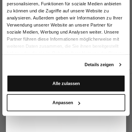
sparen Sie 15€ auf Ihre Bestellung!
personalisieren, Funktionen für soziale Medien anbieten
zu können und die Zugriffe auf unsere Website zu
Email
analysieren. Außerdem geben wir Informationen zu Ihrer
Verwendung unserer Website an unsere Partner für
soziale Medien, Werbung und Analysen weiter. Unsere
Vorname
Nachname
Partner führen diese Informationen möglicherweise mit
Chino Trousers
Chino Trousers
Sl
Chino trousers
weiteren Daten zusammen, die Sie ihnen bereitgestellt
with stretch Slim Fit
with stretch Slim Fit
wi
with a denim look slim fit
haben oder die sie im Rahmen Ihrer Nutzung der Dienste
Geburtstag
€149.95
€249.95
€1
€199.95
€249.95
€249.95
gesammelt haben.
Details zeigen
Buy together with
Anmelden
Alle zulassen
Anpassen