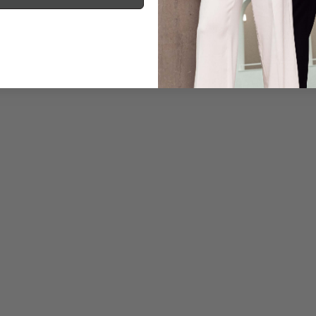
Information
Care for this product
Payment, Shipping & 