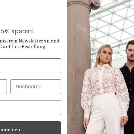
Wool Trousers
Slim Fit
€249.95
Prices incl. VAT plus
 15€ sparen!
Available, deliver
 unserem Newsletter an und
€ auf Ihre Bestellung!
Color:
Deep Black
Shop
Nachname
30 Tage kostenlo
Bei Bestellung bi
Anmelden