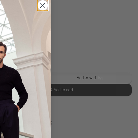
 shipping costs
y time: 1-3 days
 this look
Add to wishlist
Select size & Add to cart
se Retoure
s 11:00, Versand am selben Tag