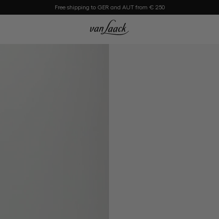
Free shipping to GER and AUT from € 250