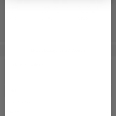
Suit Jacket
Double Cuff Shirt
Crew Neck T-Shirt
in wool
in Wrinkle-Free Fine-Twill
in Swiss Cotton Jersey
€469.95
€179.95
€119.95
Men
Clothing
Jeans & Trousers
/
/
Receive our newsletter
Social
Customer service
Company