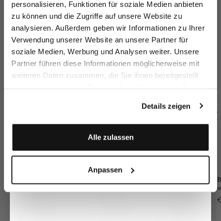
personalisieren, Funktionen für soziale Medien anbieten
zu können und die Zugriffe auf unsere Website zu
Email
analysieren. Außerdem geben wir Informationen zu Ihrer
Verwendung unserer Website an unsere Partner für
soziale Medien, Werbung und Analysen weiter. Unsere
Vorname
Nachname
Partner führen diese Informationen möglicherweise mit
Chino Trousers
Chino Trousers
Chino trousers
Ch
weiteren Daten zusammen, die Sie ihnen bereitgestellt
wi
with stretch Slim Fit
with stretch Slim Fit
with a denim look slim fit
st
haben oder die sie im Rahmen Ihrer Nutzung der Dienste
€149.95
€249.95
€199.95
€2
€249.95
€249.95
Geburtstag
gesammelt haben.
Details zeigen
Buy together with
Anmelden
Alle zulassen
Anpassen
B
€