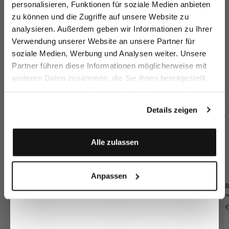
personalisieren, Funktionen für soziale Medien anbieten
zu können und die Zugriffe auf unsere Website zu
Email
analysieren. Außerdem geben wir Informationen zu Ihrer
Verwendung unserer Website an unsere Partner für
soziale Medien, Werbung und Analysen weiter. Unsere
Vorname
Nachname
Partner führen diese Informationen möglicherweise mit
Chino Trousers
Chino Trousers
Chino trousers
Ch
weiteren Daten zusammen, die Sie ihnen bereitgestellt
wi
with stretch Slim Fit
with stretch Slim Fit
with a denim look slim fit
st
haben oder die sie im Rahmen Ihrer Nutzung der Dienste
€149.95
€249.95
€199.95
€2
€249.95
€249.95
Geburtstag
gesammelt haben.
Details zeigen
Buy together with
Anmelden
Alle zulassen
Anpassen
B
€