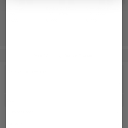
Suit Jacket
Double Cuff Shirt
Crew Neck T-Shirt
in wool
in Wrinkle-Free Fine-Twill
in Swiss Cotton Jersey
€469.95
€179.95
€119.95
Men
Clothing
Jeans & Trousers
/
/
Receive our newsletter
Social
Customer service
Company