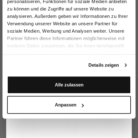
personalisieren, Funktionen für soziale Medien anbieten
zu können und die Zugriffe auf unsere Website zu
Email
analysieren. Außerdem geben wir Informationen zu Ihrer
Verwendung unserer Website an unsere Partner für
soziale Medien, Werbung und Analysen weiter. Unsere
Vorname
Nachname
Partner führen diese Informationen möglicherweise mit
Suit Jacket
Virgin wool jacket
Suit Jacket
Su
weiteren Daten zusammen, die Sie ihnen bereitgestellt
in wool
with peaked lapels
in wool
in
haben oder die sie im Rahmen Ihrer Nutzung der Dienste
€549.95
€499.95
€469.95
€4
Geburtstag
gesammelt haben.
Details zeigen
Buy together with
Anmelden
Alle zulassen
Anpassen