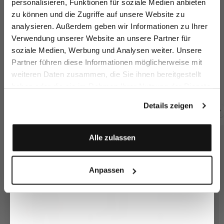
personalisieren, Funktionen für soziale Medien anbieten
zu können und die Zugriffe auf unsere Website zu
Email
analysieren. Außerdem geben wir Informationen zu Ihrer
Verwendung unserer Website an unsere Partner für
soziale Medien, Werbung und Analysen weiter. Unsere
Vorname
Nachname
Partner führen diese Informationen möglicherweise mit
Suit Jacket
Virgin wool jacket
Suit Jacket
Su
weiteren Daten zusammen, die Sie ihnen bereitgestellt
in wool
with peaked lapels
in wool
in
haben oder die sie im Rahmen Ihrer Nutzung der Dienste
€549.95
€499.95
€469.95
€4
Geburtstag
gesammelt haben.
Details zeigen
Buy together with
Anmelden
Alle zulassen
Anpassen